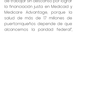
de trabajar sin descanso por lograr 
la financiación justa en Medicaid y 
Medicare Advantage, porque la 
salud de más de 1.7 millones de 
puertorriqueños depende de que 
alcancemos la paridad federal”, 
expresó De Lahongrais.
Comunicado Final MMAPA_ Primera mujer en Presid
.docx
Descargar DOCX • 77KB
Ver todo
Entradas recientes