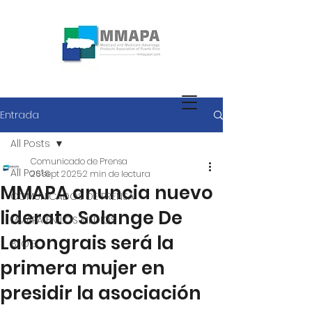
Entrada
All Posts
Comunicado de Prensa
All Posts
26 sept 2025
2 min de lectura
MMAPA anuncia nuevo
COMUNICADOS DE PRENSA
liderato Solange De
MMAPA EN LOS MEDIOS
Lahongrais será la
BLOG
primera mujer en
presidir la asociación