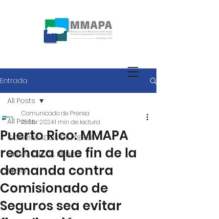
Entrada
All Posts
Comunicado de Prensa
All Posts
15 abr 2024
1 min de lectura
Puerto Rico: MMAPA
COMUNICADOS DE PRENSA
rechaza que fin de la
MMAPA EN LOS MEDIOS
demanda contra
BLOG
Comisionado de
Seguros sea evitar