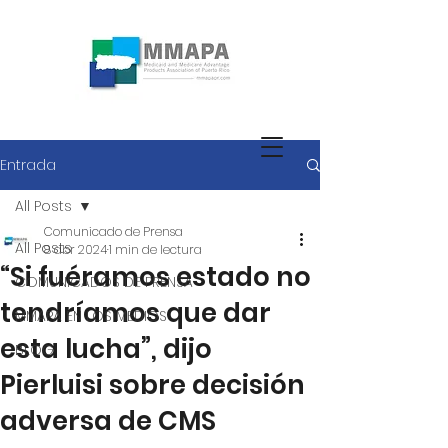
Entrada
All Posts
Comunicado de Prensa
All Posts
8 abr 2024
1 min de lectura
“Si fuéramos estado no
COMUNICADOS DE PRENSA
tendríamos que dar
MMAPA EN LOS MEDIOS
esta lucha”, dijo
BLOG
Pierluisi sobre decisión
adversa de CMS